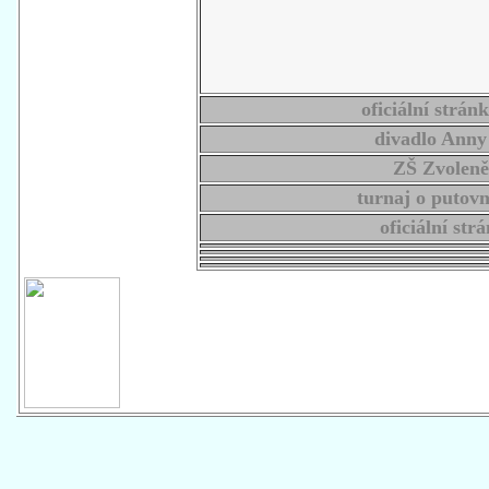
oficiální strá
divadlo Ann
ZŠ Zvolen
turnaj o putov
oficiální st